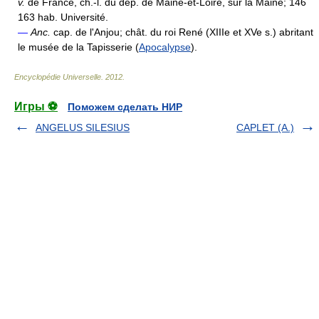
v.
de France, ch.-l. du dép. de Maine-et-Loire, sur la Maine; 146
163 hab. Université.
—
Anc.
cap. de l'Anjou; chât. du roi René (XIIIe et XVe s.) abritant
le musée de la Tapisserie (
Apocalypse
).
Encyclopédie Universelle
.
2012
.
Игры ⚽
Поможем сделать НИР
ANGELUS SILESIUS
CAPLET (A.)