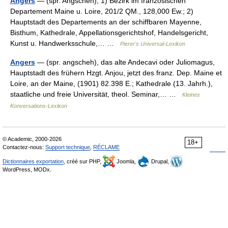
Angers
— (spr. Angscheh), 1) Bezirk im französischen
Departement Maine u. Loire, 201/2 QM., 128,000 Ew.; 2)
Hauptstadt des Departements an der schiffbaren Mayenne,
Bisthum, Kathedrale, Appellationsgerichtshof, Handelsgericht,
Kunst u. Handwerksschule,… …
Pierer's Universal-Lexikon
Angers
— (spr. angscheh), das alte Andecavi oder Juliomagus,
Hauptstadt des frühern Hzgt. Anjou, jetzt des franz. Dep. Maine et
Loire, an der Maine, (1901) 82.398 E.; Kathedrale (13. Jahrh.),
staatliche und freie Universität, theol. Seminar,… …
Kleines
Konversations-Lexikon
© Academic, 2000-2026
18+
Contactez-nous:
Support technique
,
RÉCLAME
Dictionnaires exportation
, créé sur PHP,
Joomla,
Drupal,
WordPress, MODx.