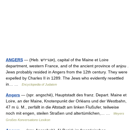
ANGERS
— (Heb. אנגיירש), capital of the Maine et Loire
department, western France, and of the ancient province of anjou .
Jews probably resided in Angers from the 12th century. They were
expelled by Charles II in 1289. The Jews who evidently resettled
in… …
Encyclopedia of Judaism
Angers
— (spr. angschē), Hauptstadt des franz. Depart. Maine et
Loire, an der Maine, Knotenpunkt der Orléans und der Westbahn,
47 m ü. M., zerfällt in die Altstadt am linken Flußufer, teilweise
noch mit engen, steilen Straßen und altertümlichen,… …
Meyers
Großes Konversations-Lexikon