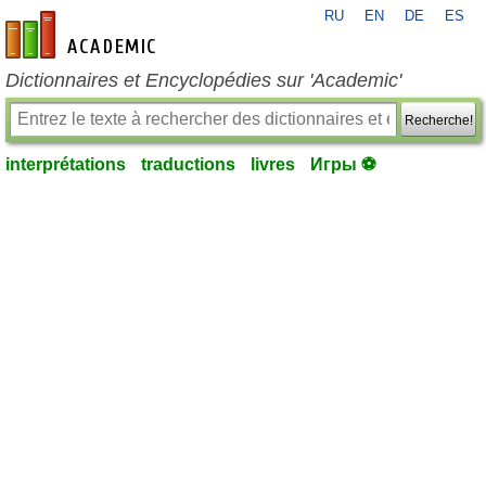
RU
EN
DE
ES
fr-academic.com
Dictionnaires et Encyclopédies sur 'Academic'
Recherche!
interprétations
traductions
livres
Игры ⚽