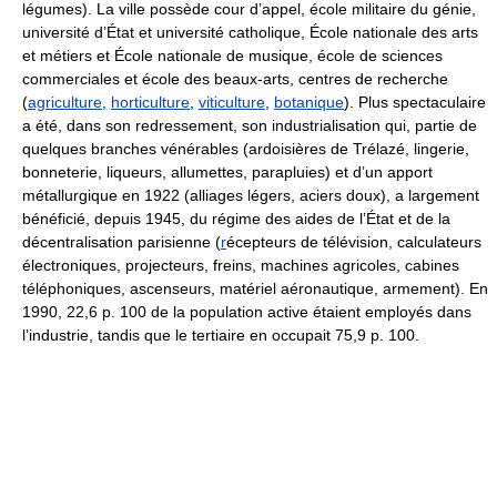
légumes). La ville possède cour d’appel, école militaire du génie,
université d’État et université catholique, École nationale des arts
et métiers et École nationale de musique, école de sciences
commerciales et école des beaux-arts, centres de recherche
(
agriculture
,
horticulture
,
viticulture
,
botanique
). Plus spectaculaire
a été, dans son redressement, son industrialisation qui, partie de
quelques branches vénérables (ardoisières de Trélazé, lingerie,
bonneterie, liqueurs, allumettes, parapluies) et d’un apport
métallurgique en 1922 (alliages légers, aciers doux), a largement
bénéficié, depuis 1945, du régime des aides de l’État et de la
décentralisation parisienne (
r
écepteurs de télévision, calculateurs
électroniques, projecteurs, freins, machines agricoles, cabines
téléphoniques, ascenseurs, matériel aéronautique, armement). En
1990, 22,6 p. 100 de la population active étaient employés dans
l’industrie, tandis que le tertiaire en occupait 75,9 p. 100.