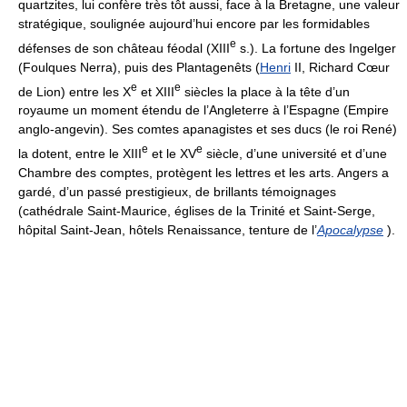
quartzites, lui confère très tôt aussi, face à la Bretagne, une valeur
stratégique, soulignée aujourd’hui encore par les formidables
e
défenses de son château féodal (XIII
s.). La fortune des Ingelger
(Foulques Nerra), puis des Plantagenêts (
Henri
II, Richard Cœur
e
e
de Lion) entre les X
et XIII
siècles la place à la tête d’un
royaume un moment étendu de l’Angleterre à l’Espagne (Empire
anglo-angevin). Ses comtes apanagistes et ses ducs (le roi René)
e
e
la dotent, entre le XIII
et le XV
siècle, d’une université et d’une
Chambre des comptes, protègent les lettres et les arts. Angers a
gardé, d’un passé prestigieux, de brillants témoignages
(cathédrale Saint-Maurice, églises de la Trinité et Saint-Serge,
hôpital Saint-Jean, hôtels Renaissance, tenture de l’
Apocalypse
).